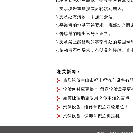
1.左右支承处有高低，使转子左右窜动
2.支承块严重磨损或滚轮跳动增大。
3.支承处有污物，未加润滑油。
4.平衡机的地基不符要求，底部结合
5.传感器的输出讯号不正常。
6.支承架上能移动的零部件处的紧固螺
7.传动带不符要求，有明显的接缝。
相关新闻：
热烈祝贺中山市福士得汽车设备有
轮胎何时应更换？ 留意轮胎需要更换
如何让轮胎更耐用？你不知的盲点
汽保设备--维修常识之四轮定位！
汽保设备--保养常识之拆胎机！