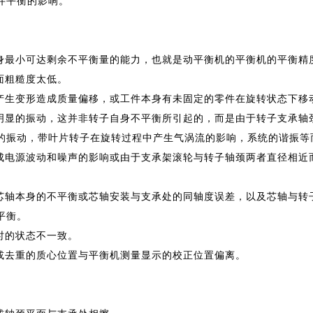
件平衡的影响。
本身最小可达剩余不平衡量的能力，也就是动平衡机的平衡机的平衡精
面粗糙度太低。
时产生变形造成质量偏移，或工件本身有未固定的零件在旋转状态下移
现明显的振动，这并非转子自身不平衡所引起的，而是由于转子支承轴
的振动，带叶片转子在旋转过程中产生气涡流的影响，系统的谐振等
造成电源波动和噪声的影响或由于支承架滚轮与转子轴颈两者直径相近
艺芯轴本身的不平衡或芯轴安装与支承处的同轴度误差，以及芯轴与转
平衡。
时的状态不一致。
重或去重的质心位置与平衡机测量显示的校正位置偏离。