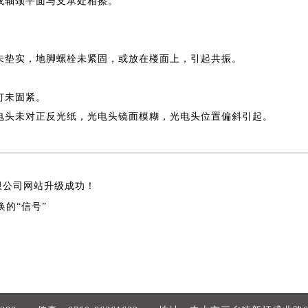
或轴颈平面与支承处相擦。
面未垫实，地脚螺栓未紧固，或放在楼面上，引起共振。
钉未固紧。
光电头未对正反光纸，光电头镜面模糊，光电头位置偏斜引起。
限公司网站升级成功！
的“信号”
！