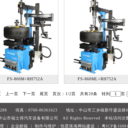
FS-860M+RH752A
FS-860ML+RH752A
页 上一页
下一页
尾页
页次：1/2页 共有20条 转到
页
367288 传真：0760-86361623 地址：中山市三乡镇新圩盛业
t@中山市福士得汽车设备有限公司 All Rights Reserved 本站访问次
理
|
企业邮箱
| 制作与维护：恒星
珠海网站建设
|
粤ICP备1608