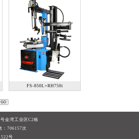
FS-850L+RH750i
路6号金湾工业区C2栋
数：706157次
1522号